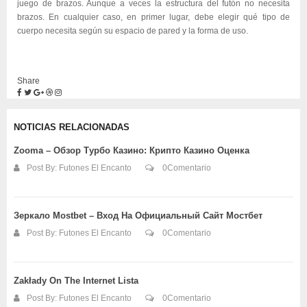
juego de brazos. Aunque a veces la estructura del futón no necesita
brazos. En cualquier caso, en primer lugar, debe elegir qué tipo de
cuerpo necesita según su espacio de pared y la forma de uso.
Share
NOTICIAS RELACIONADAS
Zooma – Обзор Турбо Казино: Крипто Казино Оценка
Post By:
Futones El Encanto
0Comentario
Зеркало Mostbet – Вход На Официальный Сайт Мостбет
Post By:
Futones El Encanto
0Comentario
Zakłady On The Internet Lista
Post By:
Futones El Encanto
0Comentario