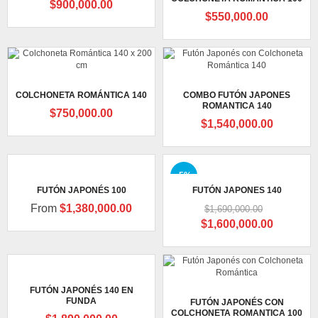
$
900,000.00
$
550,000.00
COLCHONETA ROMÁNTICA 140
COMBO FUTÓN JAPONES
ROMANTICA 140
$
750,000.00
$
1,540,000.00
-5%
FUTÓN JAPONÉS 100
FUTÓN JAPONES 140
From
$
1,380,000.00
$
1,690,000.00
Original
Current
$
1,600,000.00
price
price
was:
is:
$1,690,000.00.
$1,600,0
FUTÓN JAPONÉS 140 EN
FUNDA
FUTÓN JAPONÉS CON
COLCHONETA ROMANTICA 100