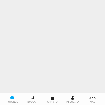
FUTONES
BUSCAR
CARRITO
MI CUENTA
MÁS