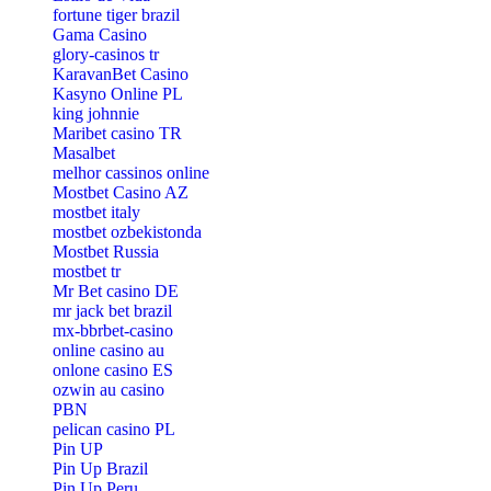
fortune tiger brazil
Gama Casino
glory-casinos tr
KaravanBet Casino
Kasyno Online PL
king johnnie
Maribet casino TR
Masalbet
melhor cassinos online
Mostbet Casino AZ
mostbet italy
mostbet ozbekistonda
Mostbet Russia
mostbet tr
Mr Bet casino DE
mr jack bet brazil
mx-bbrbet-casino
online casino au
onlone casino ES
ozwin au casino
PBN
pelican casino PL
Pin UP
Pin Up Brazil
Pin Up Peru