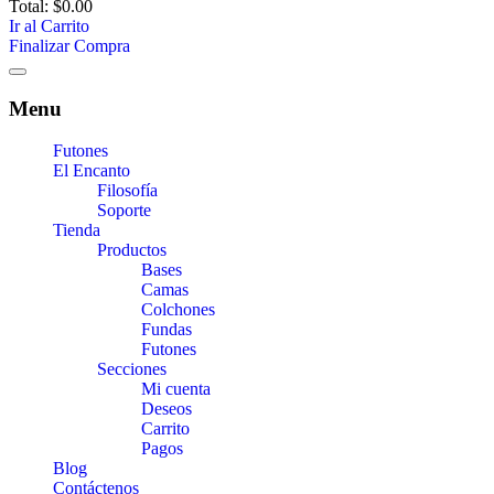
Total:
$
0.00
Ir al Carrito
Finalizar Compra
Toggle
navigation
Menu
Futones
El Encanto
Filosofía
Soporte
Tienda
Productos
Bases
Camas
Colchones
Fundas
Futones
Secciones
Mi cuenta
Deseos
Carrito
Pagos
Blog
Contáctenos