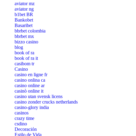
aviator mz
aviator ng
b1bet BR
Bankobet
Basaribet
bbrbet colombia
bbrbet mx
bizzo casino
blog
book of ra
book of ra it
casibom tr
Casino
casino en ligne fr
casino onlina ca
casino online ar
casinò online it
casino utan svensk licens
casino zonder crucks netherlands
casino-glory india
casinos
crazy time
csdino
Decoración
Estilo de Vida