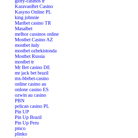
glory-casinos tr
KaravanBet Casino
Kasyno Online PL
king johnnie
Maribet casino TR
Masalbet
melhor cassinos online
Mostbet Casino AZ
mostbet italy
mostbet ozbekistonda
Mostbet Russia
mostbet tr
Mr Bet casino DE
mr jack bet brazil
mx-bbrbet-casino
online casino au
onlone casino ES
ozwin au casino
PBN
pelican casino PL
Pin UP
Pin Up Brazil
Pin Up Peru
pinco
plinko