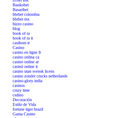
b1bet BR
Bankobet
Basaribet
bbrbet colombia
bbrbet mx
bizzo casino
blog
book of ra
book of ra it
casibom tr
Casino
casino en ligne fr
casino onlina ca
casino online ar
casinò online it
casino utan svensk licens
casino zonder crucks netherlands
casino-glory india
casinos
crazy time
csdino
Decoración
Estilo de Vida
fortune tiger brazil
Gama Casino