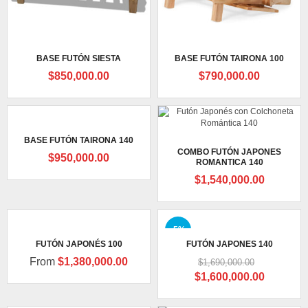
BASE FUTÓN SIESTA
BASE FUTÓN TAIRONA 100
$
850,000.00
$
790,000.00
BASE FUTÓN TAIRONA 140
COMBO FUTÓN JAPONES
$
950,000.00
ROMANTICA 140
$
1,540,000.00
-5%
FUTÓN JAPONÉS 100
FUTÓN JAPONES 140
From
$
1,380,000.00
$
1,690,000.00
Original
Current
$
1,600,000.00
price
price
was:
is: