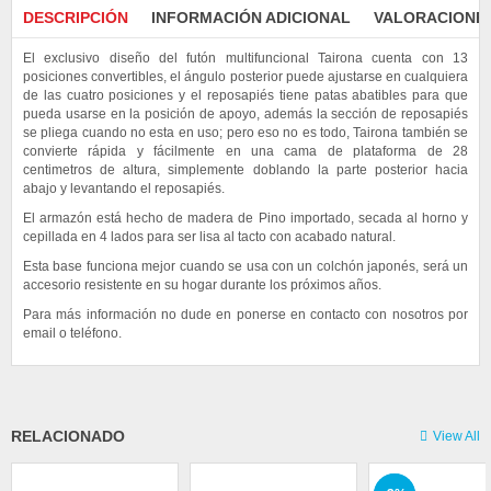
DESCRIPCIÓN
INFORMACIÓN ADICIONAL
VALORACIONES
El exclusivo diseño del futón multifuncional Tairona cuenta con 13
posiciones convertibles, el ángulo posterior puede ajustarse en cualquiera
de las cuatro posiciones y el reposapiés tiene patas abatibles para que
pueda usarse en la posición de apoyo, además la sección de reposapiés
se pliega cuando no esta en uso; pero eso no es todo, Tairona también se
convierte rápida y fácilmente en una cama de plataforma de 28
centimetros de altura, simplemente doblando la parte posterior hacia
abajo y levantando el reposapiés.
El armazón está hecho de madera de Pino importado, secada al horno y
cepillada en 4 lados para ser lisa al tacto con acabado natural.
Esta base funciona mejor cuando se usa con un colchón japonés, será un
accesorio resistente en su hogar durante los próximos años.
Para más información no dude en ponerse en contacto con nosotros por
email o teléfono.
No hay valoraciones aún.
Tamaño base
Sé el primero en valorar “Base Futón Tairona 140”
100, 140
Debes
acceder
para publicar una reseña.
Características
RELACIONADO
View All
Base articulada fabricada en madera solida de pino importado. Permite
hasta 13 posiciones diferentes para su estructura. Su diseño es sobrio y