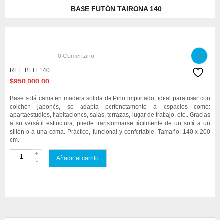
BASE FUTÓN TAIRONA 140
0
Comentario
REF:
BFTE140
$
950,000.00
Base sofá cama en madera solida de Pino importado, ideal para usar con
colchón japonés, se adapta perfenctamente a espacios como:
apartaestudios, habitaciones, salas, terrazas, lugar de trabajo, etc,. Gracias
a su versátil estructura, puede transformarse fácilmente de un sofá a un
sillón o a una cama. Práctico, funcional y confortable. Tamaño: 140 x 200
cm.
Añadir al carrito
Compare