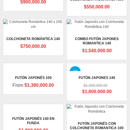
$
900,000.00
$
550,000.00
COLCHONETA ROMÁNTICA 140
COMBO FUTÓN JAPONES
ROMANTICA 140
$
750,000.00
$
1,540,000.00
-5%
FUTÓN JAPONÉS 100
FUTÓN JAPONES 140
From
$
1,380,000.00
$
1,690,000.00
Original
Current
$
1,600,000.00
price
price
was:
is:
$1,690,000.00.
$1,600,0
FUTÓN JAPONÉS 140 EN
FUNDA
FUTÓN JAPONÉS CON
COLCHONETA ROMANTICA 100