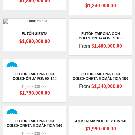
$
1,890,000.00
$
1,240,000.00
FUTÓN TAIRONA CON
FUTÓN SIESTA
COLCHÓN JAPONES 100
$
1,690,000.00
From
$
1,480,000.00
-3%
FUTÓN TAIRONA CON
FUTÓN TAIRONA CON
COLCHÓN JAPONES 140
COLCHONETA ROMÁNTICA 100
From
$
1,340,000.00
$
1,850,000.00
Original
Current
$
1,790,000.00
price
price
was:
is:
$1,850,000.00.
$1,790,000.00.
-3%
FUTÓN TAIRONA CON
SOFÁ CAMA NOCHE Y DÍA 140
COLCHONETA ROMÁNTICA 140
$
1,990,000.00
$
1,700,000.00