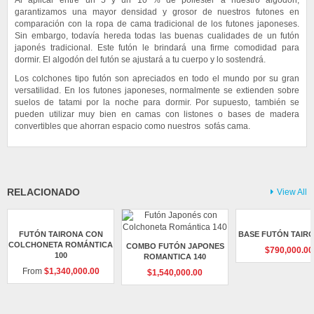
Al aplicar entre un 5 y un 10 % de poliéster a nuestro algodón,
garantizamos una mayor densidad y grosor de nuestros futones en
comparación con la ropa de cama tradicional de los futones japoneses.
Sin embargo, todavía hereda todas las buenas cualidades de un futón
japonés tradicional. Este futón le brindará una firme comodidad para
dormir. El algodón del futón se ajustará a tu cuerpo y lo sostendrá.
Los colchones tipo futón son apreciados en todo el mundo por su gran
versatilidad. En los futones japoneses, normalmente se extienden sobre
suelos de tatami por la noche para dormir. Por supuesto, también se
pueden utilizar muy bien en camas con listones o bases de madera
convertibles que ahorran espacio como nuestros sofás cama.
Relación:
No hay valoraciones aún.
Colchones
,
Colchonetas
Características
Sé el primero en valorar “Colchoneta Romántica 100”
Colchón de algodón orgánico y poliester tipo futón, de firmeza media y
Debes
acceder
para publicar una reseña.
10 centimetros de grueso.
RELACIONADO
View All
5 años de vida útil con uso ocasional.
Incluye los siguientes ingredientes naturales y ecológicos para
colchones:
*Algodón básico importado natural
FUTÓN TAIRONA CON
BASE FUTÓN TAIRO
*Algodón de fibra larga peinadas
COLCHONETA ROMÁNTICA
COMBO FUTÓN JAPONES
$
790,000.00
100
*28-50 libras de mayor suavidad y vida más larga
ROMANTICA 140
*(Dependiendo del tamaño del colchón)
From
$
1,340,000.00
$
1,540,000.00
* Estructura de futón y colchón incluido.
* Hermoso acabado natural.
* Ecológico y libre de químicos.