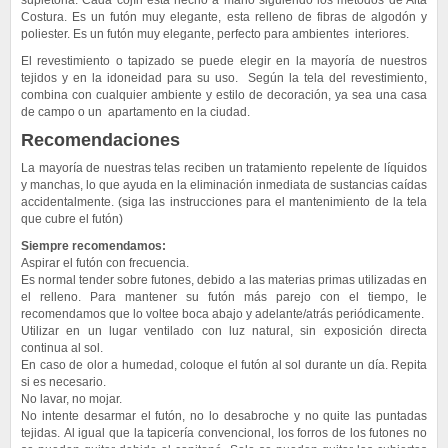
supletoria. Cada cojín está hecho a mano siguiendo los métodos de Alta
Costura. Es un futón muy elegante, esta relleno de fibras de algodón y
poliester. Es un futón muy elegante, perfecto para ambientes interiores.
El revestimiento o tapizado se puede elegir en la mayoría de nuestros
tejidos y en la idoneidad para su uso. Según la tela del revestimiento,
combina con cualquier ambiente y estilo de decoración, ya sea una casa
de campo o un apartamento en la ciudad.
Recomendaciones
La mayoría de nuestras telas reciben un tratamiento repelente de líquidos
y manchas, lo que ayuda en la eliminación inmediata de sustancias caídas
accidentalmente. (siga las instrucciones para el mantenimiento de la tela
que cubre el futón)
Siempre recomendamos:
Aspirar el futón con frecuencia.
Es normal tender sobre futones, debido a las materias primas utilizadas en
el relleno. Para mantener su futón más parejo con el tiempo, le
recomendamos que lo voltee boca abajo y adelante/atrás periódicamente.
Utilizar en un lugar ventilado con luz natural, sin exposición directa
continua al sol.
En caso de olor a humedad, coloque el futón al sol durante un día. Repita
si es necesario.
No lavar, no mojar.
No intente desarmar el futón, no lo desabroche y no quite las puntadas
tejidas. Al igual que la tapicería convencional, los forros de los futones no