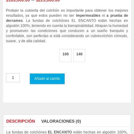
$
189,000.00
$
229,000.00
range:
Protejer la cubierta del colchón es importante para obtener los mejores
$189,000.00
resultados, ya que estos pueden no ser
impermeables
ni
a prueba de
derrames
. La fundas de colchónes EL ENCANTO están hechas en
through
algodón 100%, teniendo en cuenta la transpirabilidad. Atrapan la humedad
$229,000.00
y promueven las condiciones que conducen a un sueño tranquilo y
confortable, son perfectas si está considerando un cubrecolchón cómodo,
suave, y de alta calidad.
Tamaño Funda
100
140
Añadir al carrito
Compare
DESCRIPCIÓN
VALORACIONES (0)
La fundas de colchónes
EL ENCANTO
están hechas en algodón 100%,