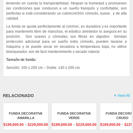
teniendo en cuenta la transpirabilidad. Atrapan la humedad y promueven
las condiciones que conducen a un sueño tranquilo y confortable, son
perfectas si está considerando un cubrecolchón cómodo, suave, y de alta
calidad.
La funda se ajusta perfectamente al colchon, es duradera y es importante
para mantenerlo libre de manchas, el elástico alrededor lo asegura en su
posición. Son suaves y cómodas, sus fibras en algodon brindan
protección adicional para un sueño extra cómodo, pueden lavarse a
máquina y se puede secar en secadora a temperatura baja, no utilice
blanqueador, son de facil mantenimiento y secado natural.
Tamaño de funda:
Sencillo: 100 x 200 cm – Doble: 140 x 200 cm
No hay valoraciones aún.
Sé el primero en valorar “Funda Decorativa Roja”
Debes
acceder
para publicar una reseña.
RELACIONADO
View All
FUNDA DECORATIVA
FUNDA DECORATIVA
FUNDA DECORAT
AMARILLA
VERDE
CRUDO
Price
Price
$
189,000.00
–
$
229,000.00
$
189,000.00
–
$
229,000.00
$
189,000.00
–
$
229
range:
range: