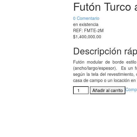
Futón Turco 
0
Comentario
en existencia
REF:
FMTE-2M
$
1,400,000.00
Descripción rá
Futón modular de borde estil
(ancho/largo/espesor). Es un f
según la tela del revestimiento
casa de campo o un locación en 
Futón
Comp
Añadir al carrito
Turco
a
2
Módulos
cantidad