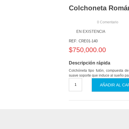
Colchoneta Román
0
Comentario
EN EXISTENCIA
REF:
CRE01-140
$
750,000.00
Descripción rápida
Colchóneta tipo futón, compuesta de 
suave soporte que induce al sueño p
AÑADIR AL CA