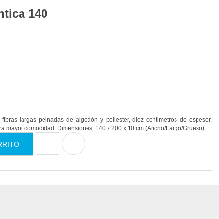
tica 140
fibras largas peinadas de algodón y poliester, diez centimetros de espesor,
ara mayor comodidad. Dimensiones: 140 x 200 x 10 cm (Ancho/Largo/Grueso)
RRITO