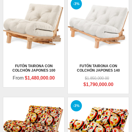
-3%
FUTÓN TAIRONA CON
FUTÓN TAIRONA CON
COLCHÓN JAPONES 100
COLCHÓN JAPONES 140
From
$
1,480,000.00
$
1,850,000.00
Original
Current
$
1,790,000.00
price
price
was:
is:
$1,850,000.00.
$1,790,0
-3%