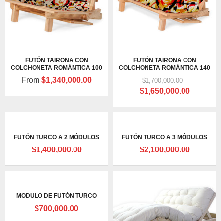
FUTÓN TAIRONA CON
FUTÓN TAIRONA CON
COLCHONETA ROMÁNTICA 100
COLCHONETA ROMÁNTICA 140
From
$
1,340,000.00
$
1,700,000.00
Original
Current
$
1,650,000.00
price
price
was:
is:
$1,700,000.00.
$1,650,0
FUTÓN TURCO A 2 MÓDULOS
FUTÓN TURCO A 3 MÓDULOS
$
1,400,000.00
$
2,100,000.00
MODULO DE FUTÓN TURCO
$
700,000.00